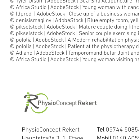
© Tyler Olson | AdobeStock | Gua-Sha Acupuncture T
© Africa Studio | AdobeStock | Young woman with cance
© ldprod | AdobeStock | Close up of a business woman
© denisismagilov | AdobeStock | Blue empty room, yell
© pikselstock | AdobeStock | Mature couple doing fitn
© pikselstock | AdobeStock | Senior couple exercising 
© pololia | AdobeStock | A Modern rehabilitation physi
© pololia | AdobeStock | Patient at the physiotherapy d
© Adiano | AdobeStock | Temporomandibular Joint an
©
Africa Studio
| AdobeStock | Young woman visiting h
PhysioConcept Rekert
Tel
05744 5085
Hauptstraße 3, 1. Etage
Mobil
0160 605